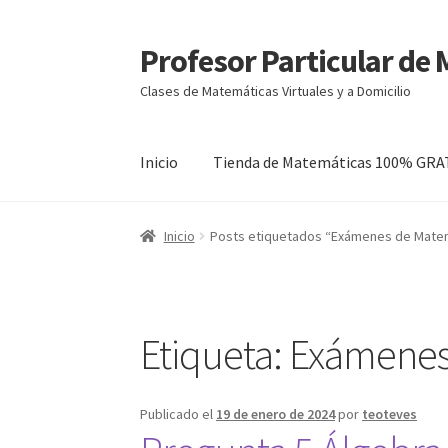
Profesor Particular de
Ir
Ir
a
al
Clases de Matemáticas Virtuales y a Domicilio
la
contenido
navegación
Inicio
Tienda de Matemáticas 100% GRA
Inicio
Posts etiquetados “Exámenes de Mate
Etiqueta:
Exámenes
Publicado el
19 de enero de 2024
por
teoteves