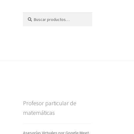
Buscar
Buscar
por:
Profesor particular de
matemáticas
Asesorías Virtuales por Google Meet.