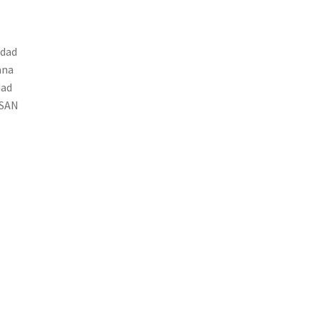
idad
ana
dad
ESAN
L