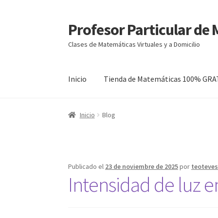
Profesor Particular de
Ir
Ir
a
al
Clases de Matemáticas Virtuales y a Domicilio
la
contenido
navegación
Inicio
Tienda de Matemáticas 100% GRA
Inicio
Blog
Publicado el
23 de noviembre de 2025
por
teoteve
Intensidad de luz 