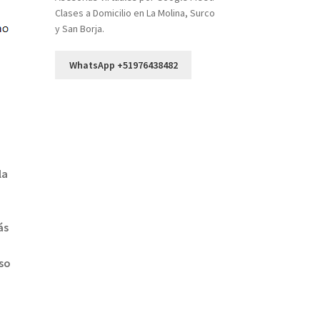
Clases a Domicilio en La Molina, Surco
y San Borja.
WhatsApp +51976438482
la
ás
uso