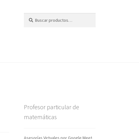
Buscar
Buscar
por:
Profesor particular de
matemáticas
Asesorías Virtuales por Google Meet.