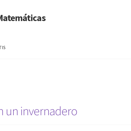
 Matemáticas
TIS
s
en un invernadero