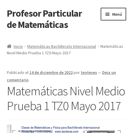
Profesor Particular
Ir
Ir
Menú
a
al
de Matemáticas
la
contenido
navegación
Inicio
Inicio
Matemáticas Bachillerato Internacional
Matemáticas
Nivel Medio Prueba 1 TZ0 Mayo 2017
Tienda de Matemáticas 100% GRATIS
Publicado el
14 de diciembre de 2022
por
teoteves
—
Deja un
comentario
Matemáticas Nivel Medio
Prueba 1 TZ0 Mayo 2017