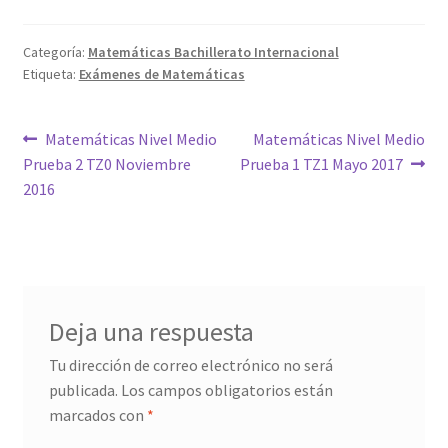
Categoría:
Matemáticas Bachillerato Internacional
Etiqueta:
Exámenes de Matemáticas
Navegación
Anterior:
Siguiente:
Matemáticas Nivel Medio
Matemáticas Nivel Medio
Prueba 2 TZ0 Noviembre
Prueba 1 TZ1 Mayo 2017
de
2016
entradas
Deja una respuesta
Tu dirección de correo electrónico no será
publicada.
Los campos obligatorios están
marcados con
*