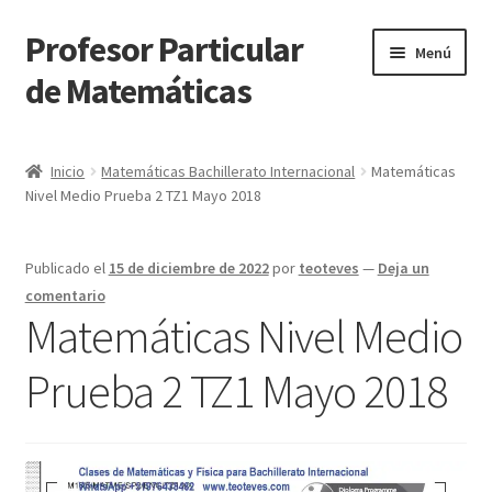
Profesor Particular
Ir
Ir
Menú
a
al
de Matemáticas
la
contenido
navegación
Inicio
Inicio
Matemáticas Bachillerato Internacional
Matemáticas
Nivel Medio Prueba 2 TZ1 Mayo 2018
Tienda de Matemáticas 100% GRATIS
Publicado el
15 de diciembre de 2022
por
teoteves
—
Deja un
comentario
Matemáticas Nivel Medio
Prueba 2 TZ1 Mayo 2018