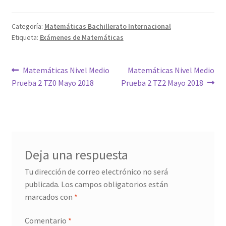
Categoría:
Matemáticas Bachillerato Internacional
Etiqueta:
Exámenes de Matemáticas
Navegación
Anterior:
Siguiente:
Matemáticas Nivel Medio
Matemáticas Nivel Medio
Prueba 2 TZ0 Mayo 2018
Prueba 2 TZ2 Mayo 2018
de
entradas
Deja una respuesta
Tu dirección de correo electrónico no será
publicada.
Los campos obligatorios están
marcados con
*
Comentario
*