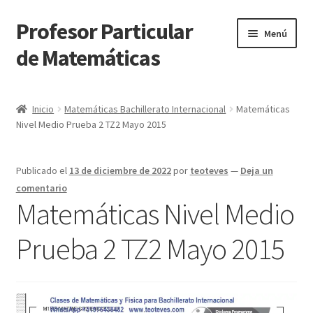
Profesor Particular
Ir
Ir
Menú
a
al
de Matemáticas
la
contenido
navegación
Inicio
Inicio
Matemáticas Bachillerato Internacional
Matemáticas
Nivel Medio Prueba 2 TZ2 Mayo 2015
Tienda de Matemáticas 100% GRATIS
Publicado el
13 de diciembre de 2022
por
teoteves
—
Deja un
comentario
Matemáticas Nivel Medio
Prueba 2 TZ2 Mayo 2015